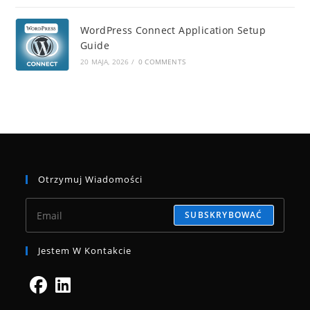
WordPress Connect Application Setup
Guide
20 MAJA, 2026
/
0 COMMENTS
Otrzymuj Wiadomości
SUBSKRYBOWAĆ
Jestem W Kontakcie
Opens
Opens