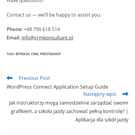
Have questions?
Contact us — we’ll be happy to assist you.
Phone:
+48 790 618 514
Email:
info@crmkonsultant.pl
TAGI
:
BITRIX24
,
CRM
,
PRESTASHOP
Read
Previous Post
more
WordPress Connect Application Setup Guide
articles
Następny wpis
Jak instruktorzy mogą samodzielnie zarządzać swoim
grafikiem, a szkoła jazdy zachować pełną kontrolę? |
Aplikacja dla szkół jazdy