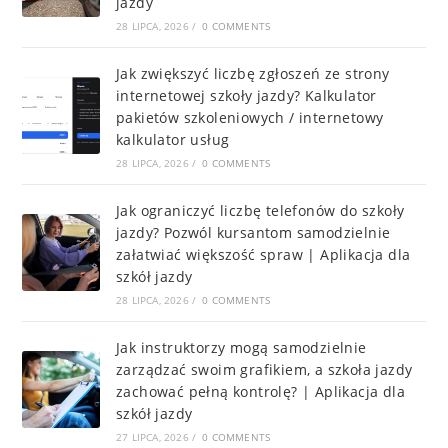
jazdy
28 LIPCA, 2026
/
0 COMMENTS
Jak zwiększyć liczbę zgłoszeń ze strony
internetowej szkoły jazdy? Kalkulator
pakietów szkoleniowych / internetowy
kalkulator usług
28 LIPCA, 2026
/
0 COMMENTS
Jak ograniczyć liczbę telefonów do szkoły
jazdy? Pozwól kursantom samodzielnie
załatwiać większość spraw | Aplikacja dla
szkół jazdy
28 LIPCA, 2026
/
0 COMMENTS
Jak instruktorzy mogą samodzielnie
zarządzać swoim grafikiem, a szkoła jazdy
zachować pełną kontrolę? | Aplikacja dla
szkół jazdy
27 LIPCA, 2026
/
0 COMMENTS